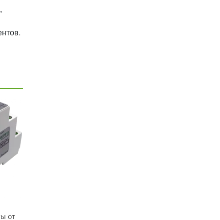
,
ентов.
ы от