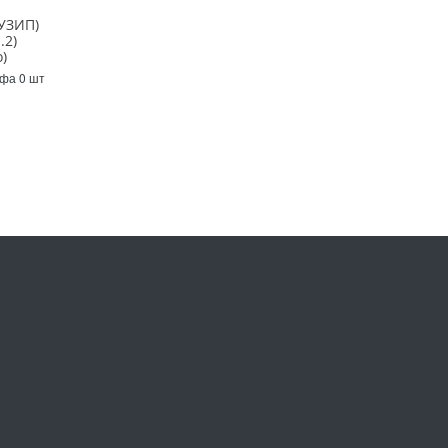
УЗИП)
.2)
)
Уфа 0 шт