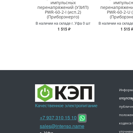
импульсных
импульс
перенапряжений (УЗИП)
перенапряжени
PWR-60-2-I (исп.2)
PWR-60-2-U (
(Приборэнерго)
(Приборэне
В наличии на складе г. Уфа 0 шт
В наличии на складе
1 515 ₽
1 515 
Информа
отсутст
Качественное электропитание
публичн
положен
+7 937 310 15 10
кодекса
sales@intenso.name
уточнен