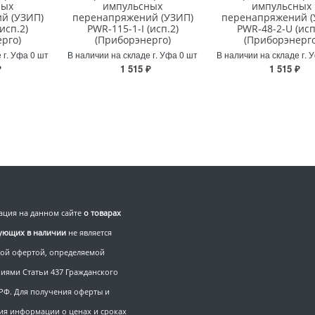
ных
импульсных
импульсных
й (УЗИП)
перенапряжений (УЗИП)
перенапряжений (
исп.2)
PWR-115-1-I (исп.2)
PWR-48-2-U (исп
рго)
(Приборэнерго)
(Приборэнерго
 г. Уфа 0 шт
В наличии на складе г. Уфа 0 шт
В наличии на складе г. 
₽
1 515 ₽
1 515 ₽
ция на данном сайте
о товарах
вующих в наличии
не является
ой офертой, определяемой
иями Статьи 437 Гражданского
 РФ. Для получения оферты и
ия информации о ценах и сроках