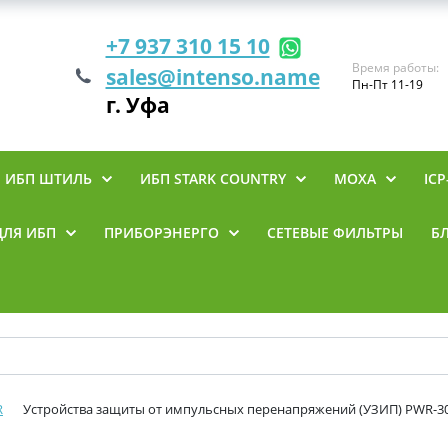
+7 937 310 15 10
Время работы:
sales@intenso.name
Пн-Пт 11-19
г. Уфа
ИБП ШТИЛЬ
ИБП STARK COUNTRY
MOXA
ICP
ДЛЯ ИБП
ПРИБОРЭНЕРГО
СЕТЕВЫЕ ФИЛЬТРЫ
Б
R
Устройства защиты от импульсных перенапряжений (УЗИП) PWR-30-2