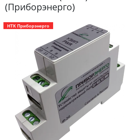
(Приборэнерго)
НТК Приборэнерго