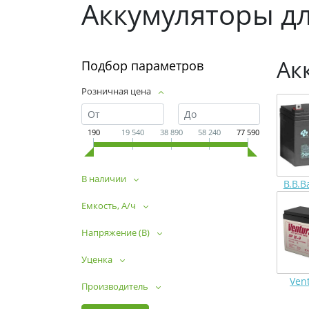
Аккумуляторы д
Ак
Подбор параметров
Розничная цена
190
19 540
38 890
58 240
77 590
В наличии
B.B.B
Емкость, А/ч
Напряжение (В)
Уценка
Ven
Производитель