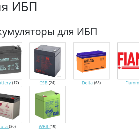
ля ИБП
кумуляторы для ИБП
attery
CSB
Delta
Fiam
(17)
(24)
(68)
tura
WBR
(30)
(19)