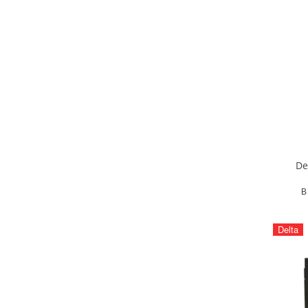
De
В
Delta