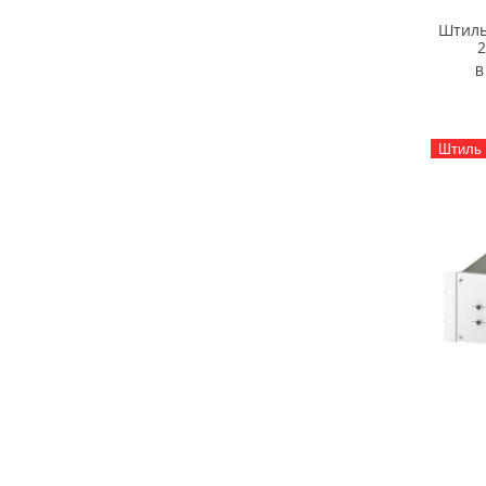
Штиль
2
В
Штиль