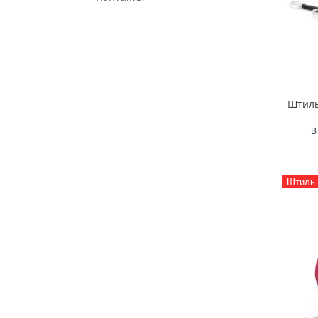
Штиль
В
Штиль