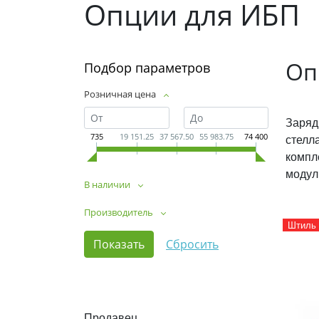
Опции для ИБП
Оп
Подбор параметров
Розничная цена
Заряд
стелл
735
19 151.25
37 567.50
55 983.75
74 400
компл
модул
В наличии
Производитель
Штиль
Продавец