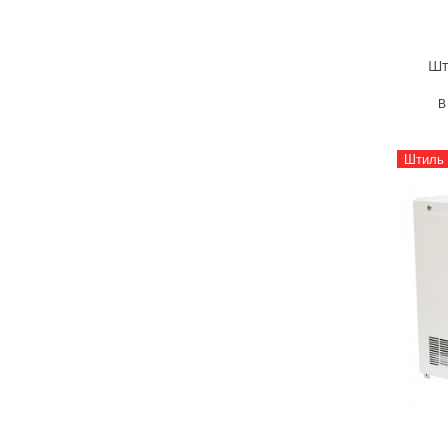
Шт
В
Штиль