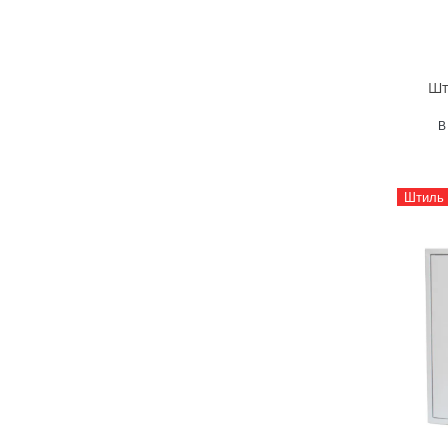
Шт
В
Штиль