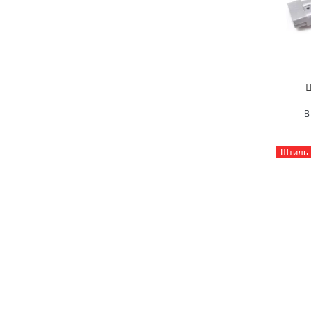
Ш
В
Штиль