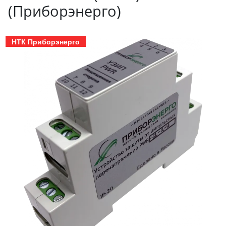
(Приборэнерго)
НТК Приборэнерго