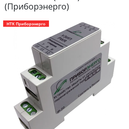
(Приборэнерго)
НТК Приборэнерго