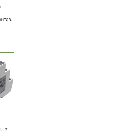
,
ентов.
ы от