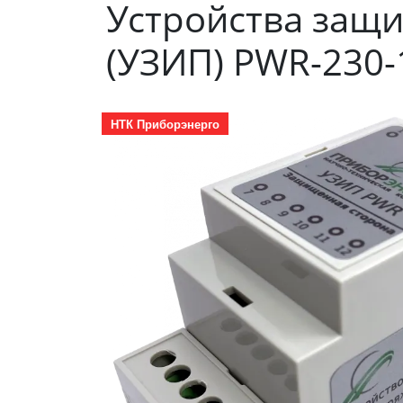
Устройства защ
(УЗИП) PWR-230-1
НТК Приборэнерго