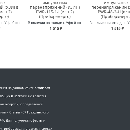
ных
импульсных
импульсных
й (УЗИП)
перенапряжений (УЗИП)
перенапряжений (
исп.2)
PWR-115-1-I (исп.2)
PWR-48-2-U (исп
рго)
(Приборэнерго)
(Приборэнерго
 г. Уфа 0 шт
В наличии на складе г. Уфа 0 шт
В наличии на складе г. 
₽
1 515 ₽
1 515 ₽
ция на данном сайте
о товарах
вующих в наличии
не является
ой офертой, определяемой
иями Статьи 437 Гражданского
 РФ. Для получения оферты и
ия информации о ценах и сроках