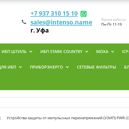
+7 937 310 15 10
Время работы:
sales@intenso.name
Пн-Пт 11-19
г. Уфа
ИБП ШТИЛЬ
ИБП STARK COUNTRY
MOXA
ICP
ДЛЯ ИБП
ПРИБОРЭНЕРГО
СЕТЕВЫЕ ФИЛЬТРЫ
Б
R
Устройства защиты от импульсных перенапряжений (УЗИП) PWR-230