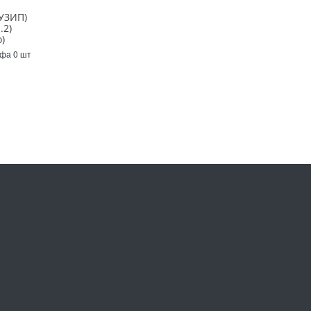
УЗИП)
.2)
)
Уфа 0 шт