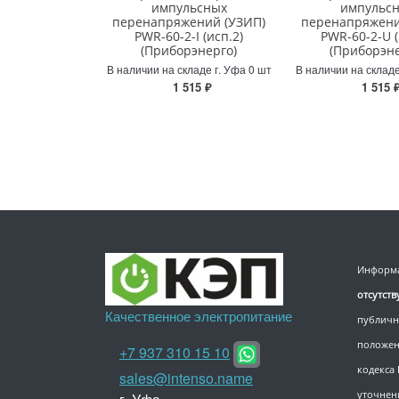
импульсных
импульс
перенапряжений (УЗИП)
перенапряжени
PWR-60-2-I (исп.2)
PWR-60-2-U (
(Приборэнерго)
(Приборэне
В наличии на складе г. Уфа 0 шт
В наличии на складе
1 515 ₽
1 515 
Информа
отсутст
Качественное электропитание
публичн
положен
+7 937 310 15 10
кодекса
sales@intenso.name
уточнен