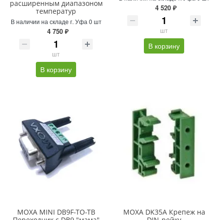
расширенным диапазоном
4 520 ₽
температур
В наличии на складе г. Уфа 0 шт
шт
4 750 ₽
В корзину
шт
В корзину
MOXA MINI DB9F-TO-TB
MOXA DK35A Крепеж на
Переходник с DB9 "мама"
DIN-рейку