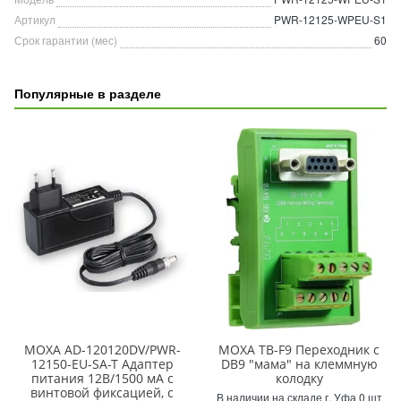
Артикул
PWR-12125-WPEU-S1
Срок гарантии (мес)
60
Популярные в разделе
MOXA AD-120120DV/PWR-
MOXA TB-F9 Переходник с
12150-EU-SA-T Адаптер
DB9 "мама" на клеммную
питания 12В/1500 мА с
колодку
винтовой фиксацией, с
В наличии на складе г. Уфа 0 шт