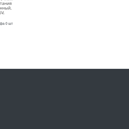
итания
енный,
V,
й
Уфа 0 шт