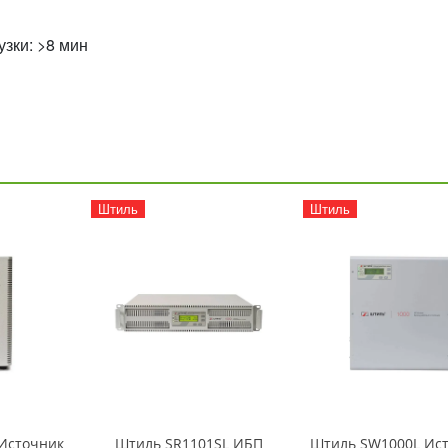
зки: >8 мин
Штиль
Штиль
 Источник
Штиль SR1101SL ИБП
Штиль SW1000L Ис