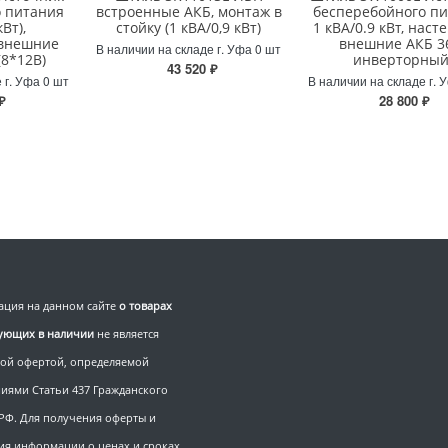
о питания
встроенные АКБ, монтаж в
бесперебойного п
кВт),
стойку (1 кВА/0,9 кВт)
1 кВА/0.9 кВт, наст
 внешние
внешние АКБ 36
В наличии на складе г. Уфа 0 шт
(8*12В)
инверторны
43 520 ₽
 г. Уфа 0 шт
В наличии на складе г. 
₽
28 800 ₽
ция на данном сайте
о товарах
вующих в наличии
не является
ой офертой, определяемой
иями Статьи 437 Гражданского
 РФ. Для получения оферты и
ия информации о ценах и сроках