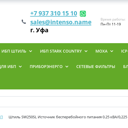
+7 937 310 15 10
Время работы:
sales@intenso.name
Пн-Пт 11-19
г. Уфа
ИБП ШТИЛЬ
ИБП STARK COUNTRY
MOXA
ICP
ДЛЯ ИБП
ПРИБОРЭНЕРГО
СЕТЕВЫЕ ФИЛЬТРЫ
Б
БП
Штиль SW250SL Источник бесперебойного питания 0.25 кВА/0,225 