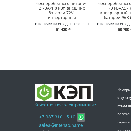
бесперебойного питания
бесперебойног
2 кВА/1.8 кВт, внешние
(3 кВА/2.7 
батареи 72V ,
инверторный,
инверторный
батареи 96В 
В наличии на складе г. Уфа 0 шт
В наличии на складе
51 430 ₽
58 790 
Информа
отсутст
Качественное электропитание
публичн
положен
+7 937 310 15 10
кодекса
sales@intenso.name
уточнен