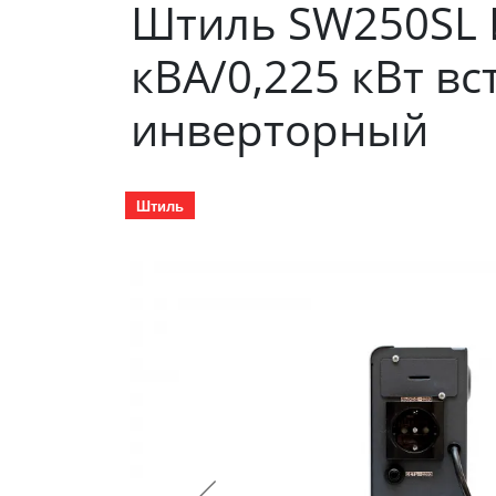
Штиль SW250SL 
кВА/0,225 кВт вс
инверторный
Штиль