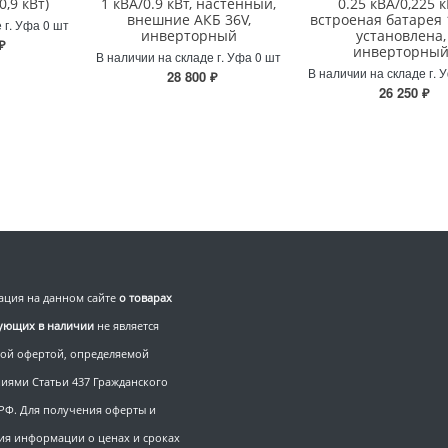
0,9 кВт)
1 кВА/0.9 кВт, настенный,
0.25 кВА/0,225 к
внешние АКБ 36V,
встроеная батарея 
 г. Уфа 0 шт
инверторный
установлена,
₽
инверторны
В наличии на складе г. Уфа 0 шт
В наличии на складе г. 
28 800 ₽
26 250 ₽
ция на данном сайте
о товарах
вующих в наличии
не является
ой офертой, определяемой
иями Статьи 437 Гражданского
 РФ. Для получения оферты и
ия информации о ценах и сроках