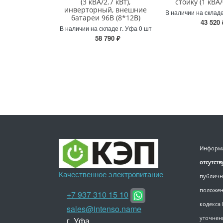
(3 кВА/2.7 кВт),
стойку (1 кВА/
инверторный, внешние
В наличии на складе
батареи 96В (8*12В)
43 520 
В наличии на складе г. Уфа 0 шт
58 790 ₽
Информа
отсутст
Качественное электропитание
публичн
положен
+7 937 310 15 10
кодекса
sales@intenso.name
уточнен
г. Уфа