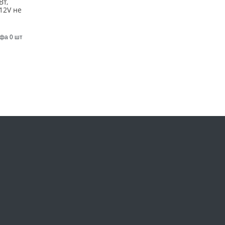
Вт,
12V не
й
Уфа 0 шт