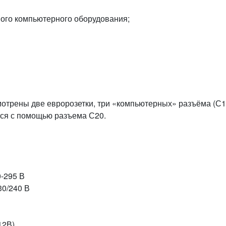
ого компьютерного оборудования;
отрены две евророзетки, три «компьютерных» разъёма (С1
тся с помощью разъема С20.
-295 В
0/240 В
12В)