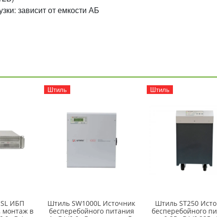
зки: зависит от емкости АБ
Штиль
Штиль
1SL ИБП
Штиль SW1000L Источник
Штиль ST250 Ист
 монтаж в
бесперебойного питания
бесперебойного п