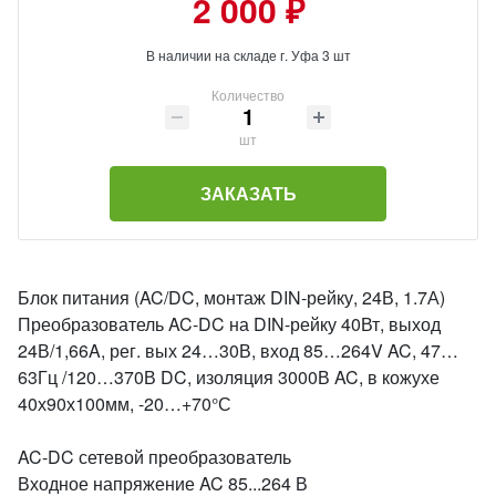
2 000 ₽
В наличии на складе г. Уфа 3 шт
Количество
шт
ЗАКАЗАТЬ
Блок питания (AC/DC, монтаж DIN-рейку, 24В, 1.7А)
Преобразователь AC-DC на DIN-рейку 40Вт, выход
24В/1,66A, рег. вых 24…30В, вход 85…264V AC, 47…
63Гц /120…370В DC, изоляция 3000В AC, в кожухе
40х90х100мм, -20…+70°С
AC-DC сетевой преобразователь
Входное напряжение AC 85...264 В