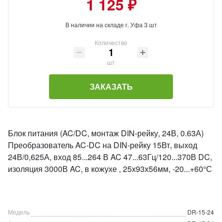
1 125 ₽
В наличии на складе г. Уфа 3 шт
Количество
шт
ЗАКАЗАТЬ
Блок питания (AC/DC, монтаж DIN-рейку, 24В, 0.63А)
Преобразователь AC-DC на DIN-рейку 15Вт, выход
24В/0,625А, вход 85...264 В AC 47...63Гц/120...370В DC,
изоляция 3000В AC, в кожухе , 25х93х56мм, -20...+60°С
Модель
DR-15-24