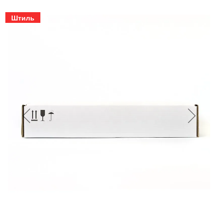
Штиль