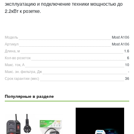
эксплуатацию и подключение техники мощностью до
2.2кВт к розетке.
Модель
Most A10б
Артикул
Most A10б
Длина, м
1.6
Кол-во розеток
6
Макс. ток, А
10
Макс. эн. фильтра, Дж
-
Срок гарантии (мес)
36
Популярные в разделе