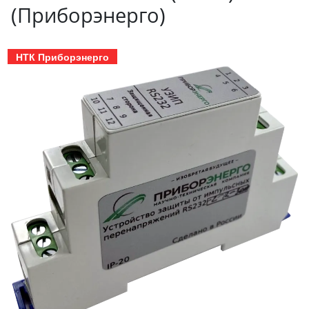
(Приборэнерго)
НТК Приборэнерго