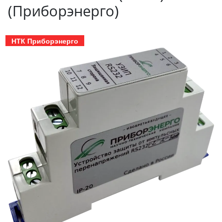
(Приборэнерго)
НТК Приборэнерго