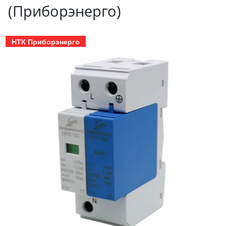
(Приборэнерго)
НТК Приборэнерго