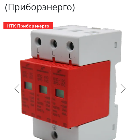
(Приборэнерго)
НТК Приборэнерго