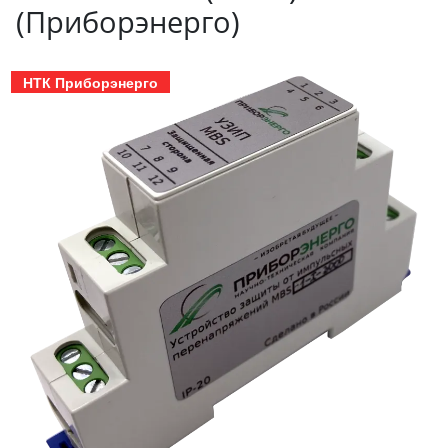
(Приборэнерго)
НТК Приборэнерго