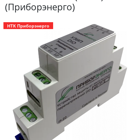
(Приборэнерго)
НТК Приборэнерго