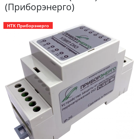
(Приборэнерго)
НТК Приборэнерго