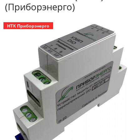
(Приборэнерго)
НТК Приборэнерго