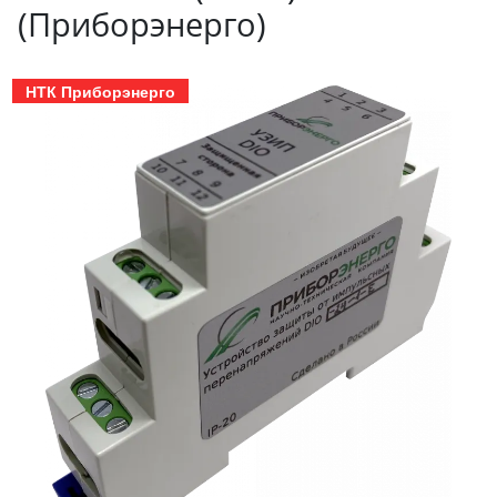
(Приборэнерго)
НТК Приборэнерго