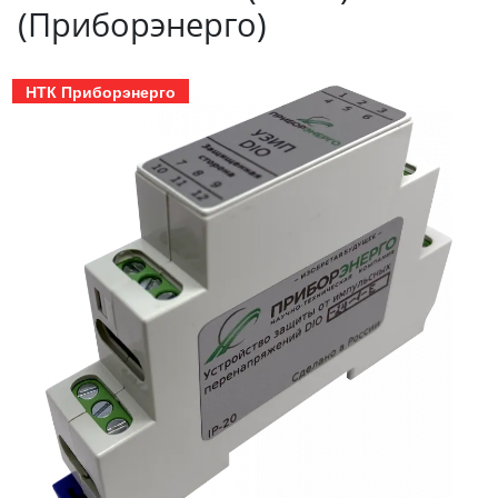
(Приборэнерго)
НТК Приборэнерго