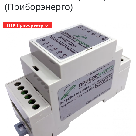
(Приборэнерго)
НТК Приборэнерго