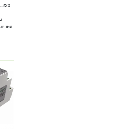
..220
ы
ючения