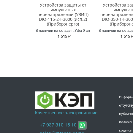
Устройства защиты от
Устройства за
импульсных
импульс
перенапряжений (УЗИП)
перенапряжени
DIO-115-2-I-3000 (исп.2)
DIO-350-1-I-300
(Приборэнерго)
(Приборэне
В наличии на складе г. Уфа 0 шт
В наличии на складе
1 515 ₽
1 515 
Информа
отсутст
Качественное электропитание
публичн
положен
+7 937 310 15 10
кодекса