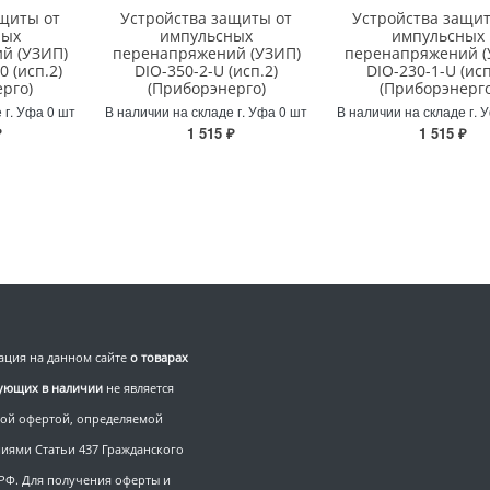
щиты от
Устройства защиты от
Устройства защит
ных
импульсных
импульсных
й (УЗИП)
перенапряжений (УЗИП)
перенапряжений (
0 (исп.2)
DIO-350-2-U (исп.2)
DIO-230-1-U (исп
рго)
(Приборэнерго)
(Приборэнерго
 г. Уфа 0 шт
В наличии на складе г. Уфа 0 шт
В наличии на складе г. 
₽
1 515 ₽
1 515 ₽
ция на данном сайте
о товарах
вующих в наличии
не является
ой офертой, определяемой
иями Статьи 437 Гражданского
 РФ. Для получения оферты и