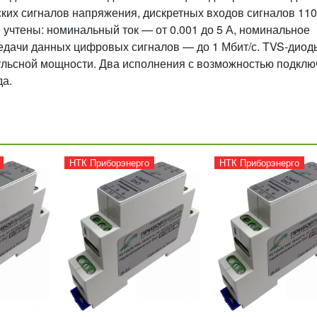
ских сигналов напряжения, дискретных входов сигналов 110
 учтены: номинальный ток — от 0.001 до 5 А, номинальное
редачи данных цифровых сигналов — до 1 Мбит/с. TVS-диод
ульсной мощности. Два исполнения с возможностью подкл
да.
НТК Приборэнерго
НТК Приборэнерго