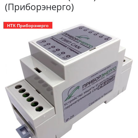
(Приборэнерго)
НТК Приборэнерго