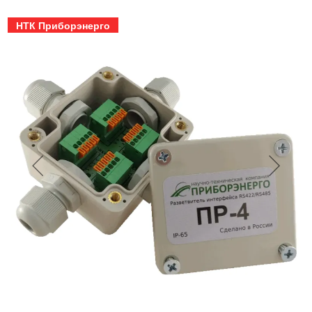
НТК Приборэнерго