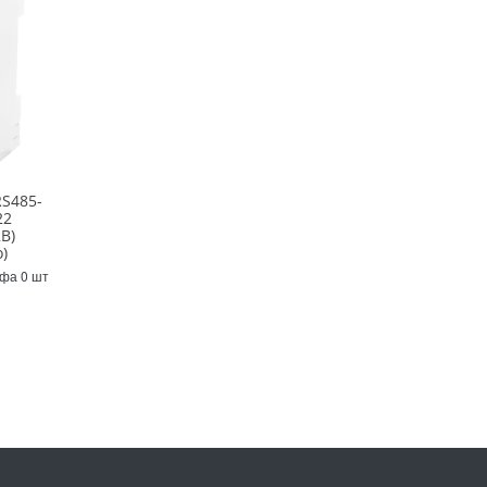
S485-
22
В)
)
Уфа 0 шт