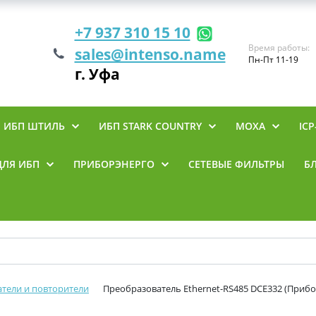
+7 937 310 15 10
Время работы:
sales@intenso.name
Пн-Пт 11-19
г. Уфа
ИБП ШТИЛЬ
ИБП STARK COUNTRY
MOXA
ICP
ДЛЯ ИБП
ПРИБОРЭНЕРГО
СЕТЕВЫЕ ФИЛЬТРЫ
Б
тели и повторители
Преобразователь Ethernet-RS485 DCE332 (Приб