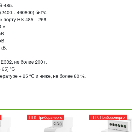
S-485.
(2400…460800) бит/c.
к порту RS-485 – 256.
 м.
кВ.
кВ.
 кВ.
332, не более 200 г.
 65) °C
ратуре + 25 °С и ниже, не более 80 %.
НТК Приборэнерго
НТК Приборэнерго