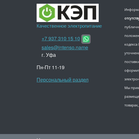
Информа
отсутст
Качественное электропитание
публичн
положен
+7 937 310 15 10
кодекса
sales@intenso.name
уточнен
г. Уфа
поставки
Пн-Пт 11-19
оформит
Персональный раздел
электро
Мы прик
размеще
товарах