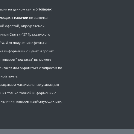
ция на данном сайте
о товарах
вующих в наличии
не является
ой офертой, определяемой
иями Статьи 437 Гражданского
 РФ. Для получения оферты и
ия информации о ценах и сроках
 товаров "под заказ" вы можете
ь заказ или обратиться с запросом по
нной почте.
ладываем максимальные усилия для
ния только точной информации о
, наличии товаров и действующих цен.