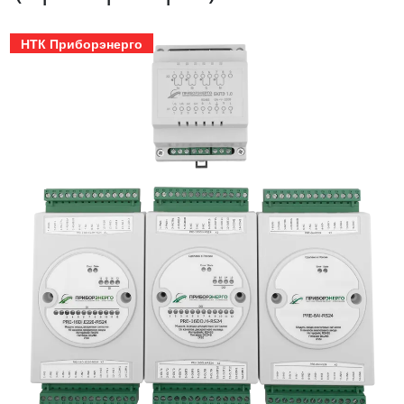
НТК Приборэнерго