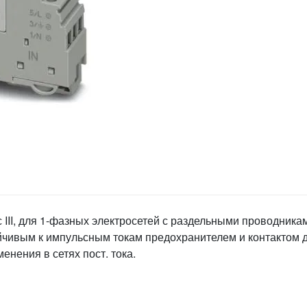
с III, для 1-фазных электросетей с раздельными проводника
тойчивым к импульсным токам предохранителем и контактом 
енения в сетях пост. тока.