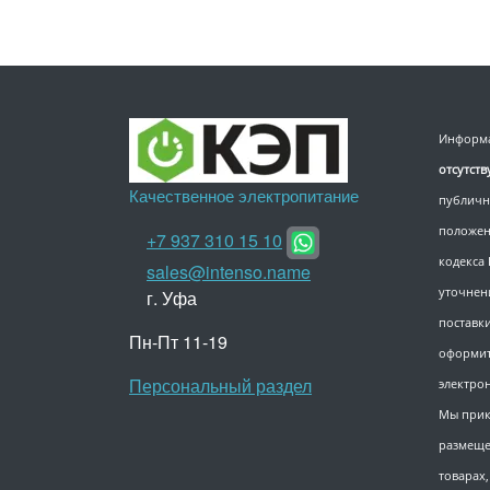
Информа
отсутст
Качественное электропитание
публичн
положен
+7 937 310 15 10
кодекса
sales@intenso.name
уточнен
г. Уфа
поставки
Пн-Пт 11-19
оформит
Персональный раздел
электро
Мы прик
размеще
товарах