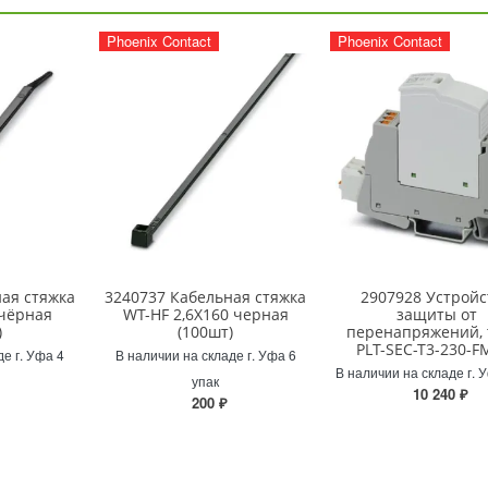
Phoenix Contact
Phoenix Contact
ая стяжка
3240737 Кабельная стяжка
2907928 Устройс
 чёрная
WT-HF 2,6X160 черная
защиты от
)
(100шт)
перенапряжений, 
PLT-SEC-T3-230-F
де г. Уфа 4
В наличии на складе г. Уфа 6
В наличии на складе г. 
упак
10 240 ₽
200 ₽