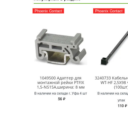
Phoenix Contact
Phoenix Contact
1049500 Адаптер для
3240733 Кабельн
монтажной рейки PTFIX
WT-HF 2,5X98
1,5-NS15A,ширина: 8 мм
(100шт
В наличии на складе г. Уфа 4 шт
В наличии на скла
56 ₽
упак
110 ₽