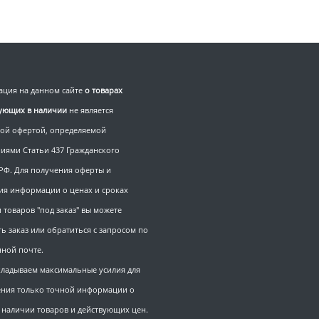
ция на данном сайте
о товарах
вующих в наличии
не является
ой офертой, определяемой
иями Статьи 437 Гражданского
 РФ. Для получения оферты и
ия информации о ценах и сроках
 товаров "под заказ" вы можете
ь заказ или обратиться с запросом по
нной почте.
ладываем максимальные усилия для
ния только точной информации о
, наличии товаров и действующих цен.