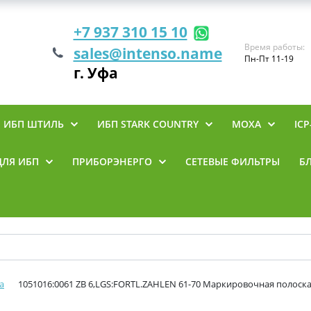
+7 937 310 15 10
Время работы:
sales@intenso.name
Пн-Пт 11-19
г. Уфа
ИБП ШТИЛЬ
ИБП STARK COUNTRY
MOXA
ICP
ДЛЯ ИБП
ПРИБОРЭНЕРГО
СЕТЕВЫЕ ФИЛЬТРЫ
Б
а
1051016:0061 ZB 6,LGS:FORTL.ZAHLEN 61-70 Маркировочная полоска