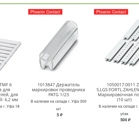
Phoenix Contact
Phoenix Contact
TMF 6
1013847 Держатель
1050017:0011 
а для
маркировки проводника
5,LGS:FORTL.ZAHLEN
лей, для
PATG 1/23
Маркировочная по
: 6,2 мм
(10 шт)
В наличии на складе г. Уфа 300
е г. Уфа 18
В наличии на складе г
шт
упак
5 ₽
504 ₽