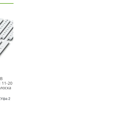
ZB
 11-20
лоска
. Уфа 2