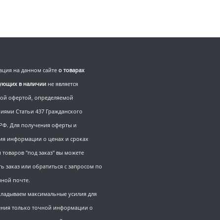
ция на данном сайте
о товарах
вующих в наличии
не является
ой офертой, определяемой
иями Статьи 437 Гражданского
 РФ. Для получения оферты и
ия информации о ценах и сроках
 товаров "под заказ" вы можете
ь заказ или обратиться с запросом по
нной почте.
ладываем максимальные усилия для
ния только точной информации о