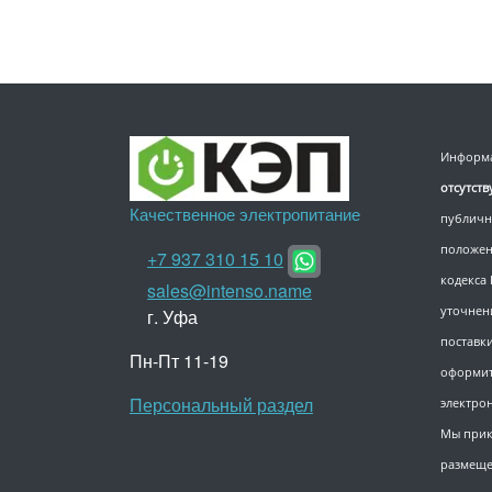
Информа
отсутст
Качественное электропитание
публичн
положен
+7 937 310 15 10
кодекса
sales@intenso.name
уточнен
г. Уфа
поставки
Пн-Пт 11-19
оформит
Персональный раздел
электро
Мы прик
размеще