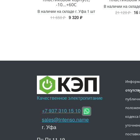
-10...+60C
В наличии на складе
В наличии на складе г. Уфа 1 шт
16 
21 120 ₽
9 320 ₽
11 650 ₽
Информа
отсутст
Качественное электропитание
публичн
положен
+7 937 310 15 10
кодекса
sales@intenso.name
уточнен
г. Уфа
поставки
Пн-Пт 11-19