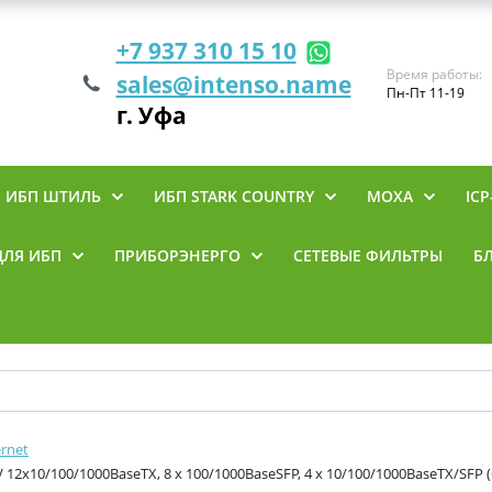
+7 937 310 15 10
Время работы:
sales@intenso.name
Пн-Пт 11-19
г. Уфа
ИБП ШТИЛЬ
ИБП STARK COUNTRY
MOXA
ICP
ДЛЯ ИБП
ПРИБОРЭНЕРГО
СЕТЕВЫЕ ФИЛЬТРЫ
Б
rnet
x10/100/1000BaseTX, 8 х 100/1000BaseSFP, 4 х 10/100/1000BaseTX/SFP (