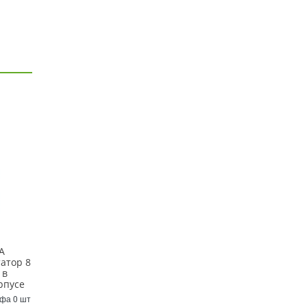
A
атор 8
 в
рпусе
Уфа 0 шт