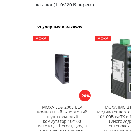
питания (110/220 В перем.)
Популярные в разделе
MOXA
MOXA
-20%
MOXA EDS-2005-ELP
MOXA IMC-2
Компактный 5-портовый
Медиа-конвертер
неуправляемый
10/100BaseTX в 
коммутатор 10/100
(многомод
BaseT(X) Ethernet, QoS, в
оптоволокн
пластиковом корпусе,
пластиковом 