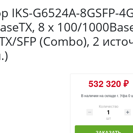
р IKS-G6524A-8GSFP-4
seTX, 8 х 100/1000Base
TX/SFP (Combo), 2 ист
.)
532 320 ₽
В наличии на складе г. Уфа 0 
Количество
шт
ЗАКАЗАТЬ