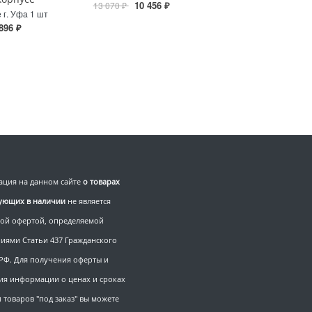
10 456 ₽
13 070 ₽
 г. Уфа 1 шт
896 ₽
ция на данном сайте
о товарах
вующих в наличии
не является
ой офертой, определяемой
иями Статьи 437 Гражданского
 РФ. Для получения оферты и
ия информации о ценах и сроках
 товаров "под заказ" вы можете