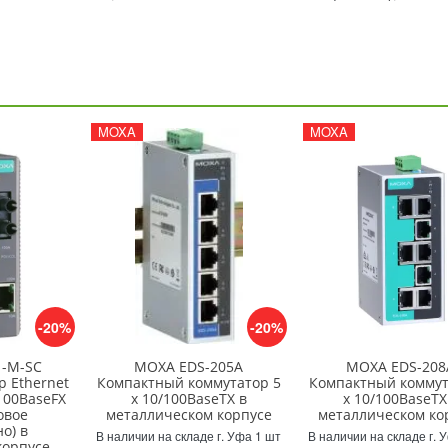
MOXA
MOXA
-20%
-20%
1-M-SC
MOXA EDS-205A
MOXA EDS-208
 Ethernet
Компактный коммутатор 5
Компактный коммут
100BaseFX
x 10/100BaseTX в
x 10/100BaseTX
овое
металлическом корпусе
металлическом ко
о) в
В наличии на складе г. Уфа 1 шт
В наличии на складе г. 
корпусе