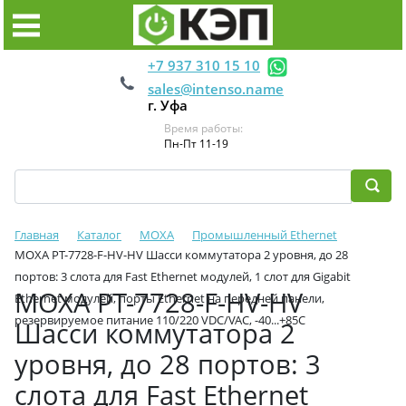
+7 937 310 15 10
sales@intenso.name
г. Уфа
Время работы:
Пн-Пт 11-19
Главная
Каталог
MOXA
Промышленный Ethernet
MOXA PT-7728-F-HV-HV Шасси коммутатора 2 уровня, до 28
портов: 3 слота для Fast Ethernet модулей, 1 слот для Gigabit
MOXA PT-7728-F-HV-HV
Ethernet модулей, порты Ethernet на передней панели,
резервируемое питание 110/220 VDC/VAC, -40...+85С
Шасси коммутатора 2
уровня, до 28 портов: 3
слота для Fast Ethernet