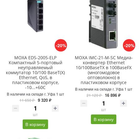
-20%
-20%
MOXA EDS-2005-ELP
MOXA IMC-21-M-SC Медиа-
Компактный 5-портовый
конвертер Ethernet
неуправляемый
10/100BaseTX в 100BaseFX
коммутатор 10/100 BaseT(X)
(многомодовое
Ethernet, QoS, в
оптоволокно) в
пластиковом корпусе,
пластиковом корпусе
-10...+60C
В наличии на складе г. Уфа 1 шт
В наличии на складе г. Уфа 1 шт
16 896 ₽
21 120 ₽
9 320 ₽
11 650 ₽
шт
шт
В корзину
В корзину