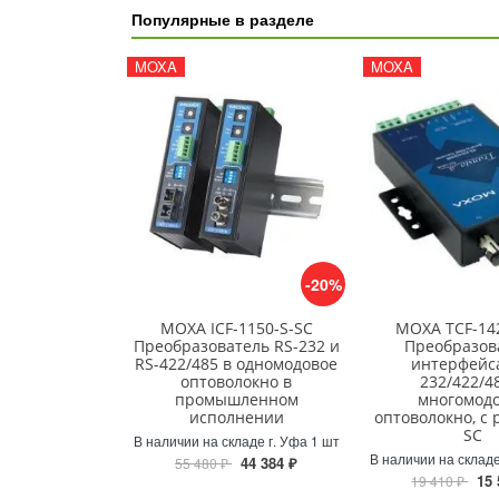
Популярные в разделе
MOXA
MOXA
-20%
MOXA ICF-1150-S-SC
MOXA TCF-14
Преобразователь RS-232 и
Преобразов
RS-422/485 в одномодовое
интерфейса
оптоволокно в
232/422/4
промышленном
многомод
исполнении
оптоволокно, с
SC
В наличии на складе г. Уфа 1 шт
В наличии на складе
44 384 ₽
55 480 ₽
15 
19 410 ₽