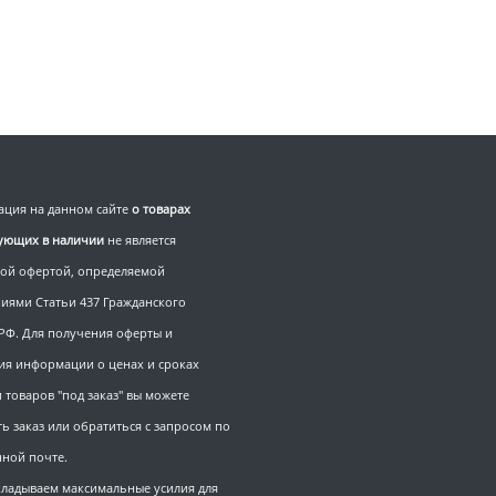
ция на данном сайте
о товарах
вующих в наличии
не является
ой офертой, определяемой
иями Статьи 437 Гражданского
 РФ. Для получения оферты и
ия информации о ценах и сроках
 товаров "под заказ" вы можете
ь заказ или обратиться с запросом по
нной почте.
ладываем максимальные усилия для