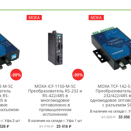
MOXA
MOXA
-20%
-20%
2-M-SC
MOXA ICF-1150-M-SC
MOXA TCF-142-S
атель
Преобразователь RS-232 и
Преобразователь
 RS-
RS-422/485 в
232/422/485 в
85 в
многомодовое
одномодовое оптово
овое
оптоволокно в
с разъемом S
 разъемом
промышленном
В наличии на складе г. 
исполнении
33 056
41 320 ₽
 г. Уфа 2 шт
В наличии на складе г. Уфа 1 шт
528 ₽
25 416 ₽
31 770 ₽