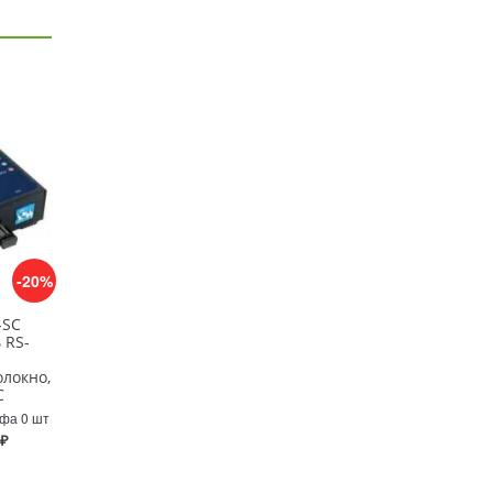
-20%
-SC
 RS-
локно,
C
Уфа 0 шт
 ₽