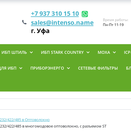
+7 937 310 15 10
Время работы:
sales@intenso.name
Пн-Пт 11-19
г. Уфа
ИБП ШТИЛЬ
ИБП STARK COUNTRY
MOXA
ICP
ДЛЯ ИБП
ПРИБОРЭНЕРГО
СЕТЕВЫЕ ФИЛЬТРЫ
Б
232/422/485 в Оптоволокно
232/422/485 в многомодовое оптоволокно, с разъемом ST