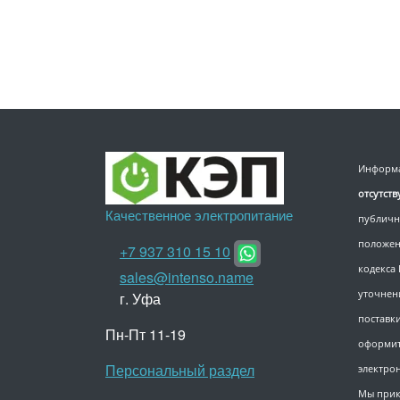
Информа
отсутст
Качественное электропитание
публичн
положен
+7 937 310 15 10
кодекса
sales@intenso.name
уточнен
г. Уфа
поставки
Пн-Пт 11-19
оформит
Персональный раздел
электро
Мы прик