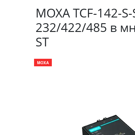
MOXA TCF-142-S-
232/422/485 в м
ST
MOXA