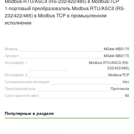
Modbus-RTU/ASCII (RS-232/422/485) в Modbus/TCP
1-портовый преобразователь Modbus RTU/ASCII (RS-
232/422/485) в Modbus TCP в промышленном
исполнении
Модель
MGate MB3170
Артикул
MGate MB3170
Интерфейс 1
Modbus-RTU/ASCII (RS-
232/422/485)
Интерфейс 2
Modbus/TCP
Гальваническая изоляция
Нет
Преобразователь
Протокола
Срок гарантии (мес)
60
Популярные в разделе