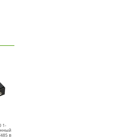
 1-
онный
/485 в