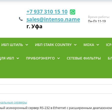
+7 937 310 15 10
Время работы:
sales@intenso.name
Пн-Пт 11-19
г. Уфа
ИБП ШТИЛЬ
ИБП STARK COUNTRY
MOXA
ICP
ДЛЯ ИБП
ПРИБОРЭНЕРГО
СЕТЕВЫЕ ФИЛЬТРЫ
Б
нальные серверы
ый асинхронный сервер RS-232 в Ethernet с расширенным диапазоном