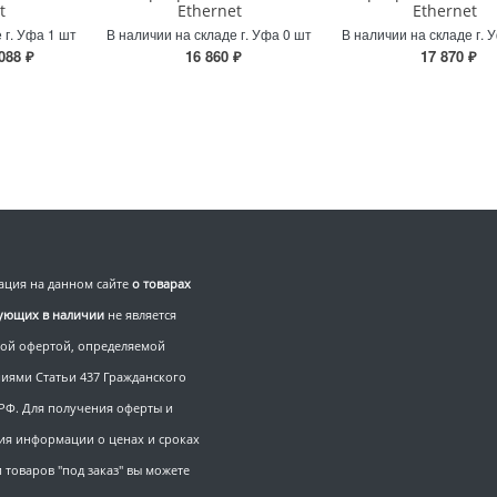
t
Ethernet
Ethernet
 г. Уфа 1 шт
В наличии на складе г. Уфа 0 шт
В наличии на складе г. 
088 ₽
16 860 ₽
17 870 ₽
ция на данном сайте
о товарах
вующих в наличии
не является
ой офертой, определяемой
иями Статьи 437 Гражданского
 РФ. Для получения оферты и
ия информации о ценах и сроках
 товаров "под заказ" вы можете