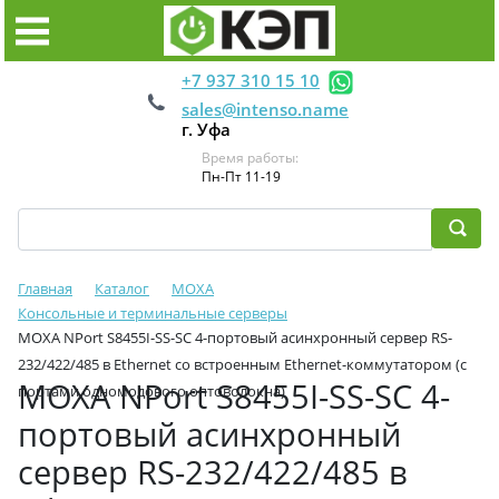
+7 937 310 15 10
sales@intenso.name
г. Уфа
Время работы:
Пн-Пт 11-19
Главная
Каталог
MOXA
Консольные и терминальные серверы
MOXA NPort S8455I-SS-SC 4-портовый асинхронный сервер RS-
232/422/485 в Ethernet cо встроенным Ethernet-коммутатором (с
MOXA NPort S8455I-SS-SC 4-
портами одномодового оптоволокна)
портовый асинхронный
сервер RS-232/422/485 в