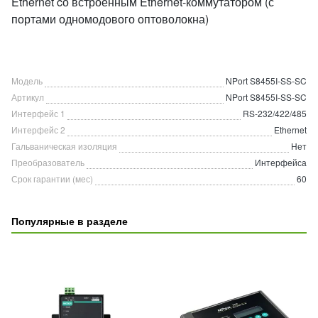
Ethernet cо встроенным Ethernet-коммутатором (с
портами одномодового оптоволокна)
Модель
NPort S8455I-SS-SC
Артикул
NPort S8455I-SS-SC
Интерфейс 1
RS-232/422/485
Интерфейс 2
Ethernet
Гальваническая изоляция
Нет
Преобразователь
Интерфейса
Срок гарантии (мес)
60
Популярные в разделе