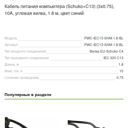
Кабель питания компьютера (Schuko+C13) (3x0.75),
10A, угловая вилка, 1.8 м, цвет синий
Модель
PWC-IEC13-SHM-1.8-BL
Артикул
PWC-IEC13-SHM-1.8-BL
Тип входного соединения
Вилка EU-Schuko C4
Тип выходного соединения
IEC 320 C13
Длина, м
1,8
Макс ток, А
10
Сечение проводника
0,75
Популярные в разделе