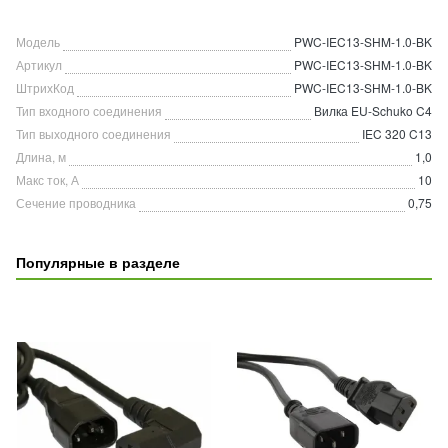
Модель
PWC-IEC13-SHM-1.0-BK
Артикул
PWC-IEC13-SHM-1.0-BK
ШтрихКод
PWC-IEC13-SHM-1.0-BK
Тип входного соединения
Вилка EU-Schuko C4
Тип выходного соединения
IEC 320 C13
Длина, м
1,0
Макс ток, А
10
Сечение проводника
0,75
Популярные в разделе