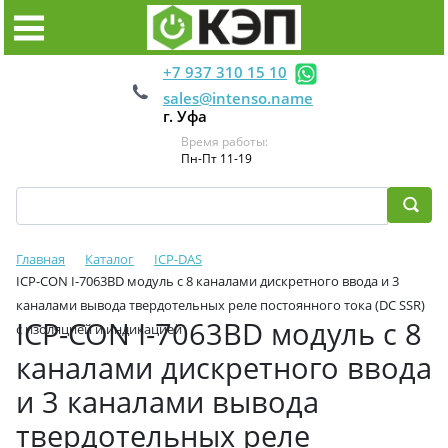
+7 937 310 15 10
sales@intenso.name
г. Уфа
Время работы:
Пн-Пт 11-19
Главная
Каталог
ICP-DAS
ICP-CON I-7063BD модуль с 8 каналами дискретного ввода и 3
каналами вывода твердотельных реле постоянного тока (DC SSR)
ICP-CON I-7063BD модуль с 8
с изоляцией и индикацией
каналами дискретного ввода
и 3 каналами вывода
твердотельных реле