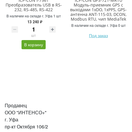
ICP-CON I-7561
ICP-CON GPS-721-MRTU
Преобразователь USB в RS-
Модуль-приемник GPS с
232, RS-485, RS-422
выходами 1xDO, 1xPPS, GPS-
антенна ANT-115-03, DCON,
В наличии на складе г. Уфа 1 шт
Modbus RTU, чип MediaTek
13 240 ₽
В наличии на складе г. Уфа 0 шт
Под заказ
шт
В корзину
Продавец
ООО "ИНТЕНСО+"
г. Уфа
пр-кт Октября 106/2