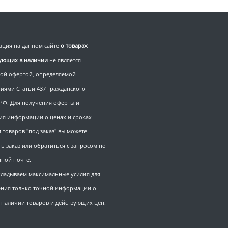
ция на данном сайте
о товарах
вующих в наличии
не является
ой офертой, определяемой
иями Статьи 437 Гражданского
 РФ. Для получения оферты и
ия информации о ценах и сроках
 товаров "под заказ" вы можете
ь заказ или обратиться с запросом по
нной почте.
ладываем максимальные усилия для
ния только точной информации о
, наличии товаров и действующих цен.