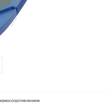
 термосопротивлением