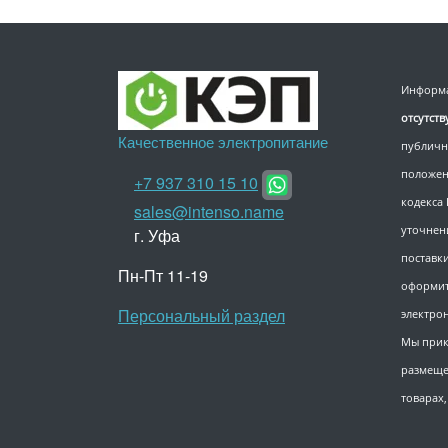
Информа
отсутст
Качественное электропитание
публичн
положен
+7 937 310 15 10
кодекса
sales@intenso.name
уточнен
г. Уфа
поставки
Пн-Пт 11-19
оформит
Персональный раздел
электро
Мы прик
размеще
товарах