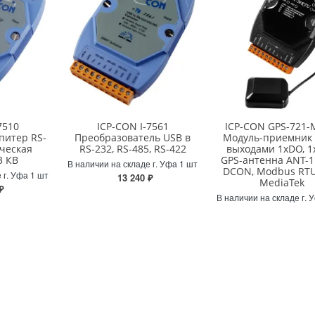
7510
ICP-CON I-7561
ICP-CON GPS-721
питер RS-
Преобразователь USB в
Модуль-приемник 
ческая
RS-232, RS-485, RS-422
выходами 1xDO, 1
3 КВ
GPS-антенна ANT-1
В наличии на складе г. Уфа 1 шт
DCON, Modbus RTU
 г. Уфа 1 шт
13 240 ₽
MediaTek
₽
В наличии на складе г. 