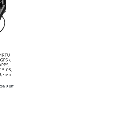
-MRTU
GPS с
xPPS,
15-03,
, чип
Уфа 0 шт