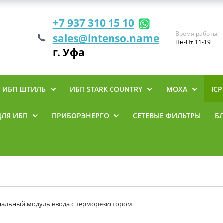
+7 937 310 15 10
Время работы:
sales@intenso.name
Пн-Пт 11-19
г. Уфа
ИБП ШТИЛЬ
ИБП STARK COUNTRY
MOXA
ICP
ДЛЯ ИБП
ПРИБОРЭНЕРГО
СЕТЕВЫЕ ФИЛЬТРЫ
Б
анальный модуль ввода с терморезистором