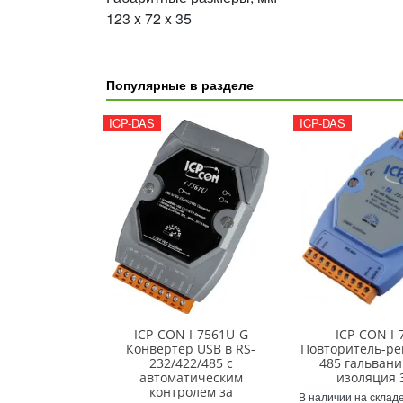
123 x 72 x 35
Популярные в разделе
ICP-DAS
ICP-DAS
ICP-CON I-7561U-G
ICP-CON I-
Конвертер USB в RS-
Повторитель-ре
232/422/485 с
485 гальвани
автоматическим
изоляция 
контролем за
В наличии на складе