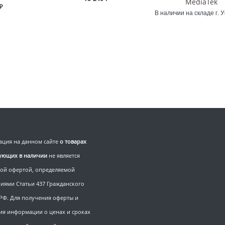
MediaTek
₽
В наличии на складе г. 
ция на данном сайте
о товарах
вующих в наличии
не является
ой офертой, определяемой
иями Статьи 437 Гражданского
 РФ. Для получения оферты и
ия информации о ценах и сроках