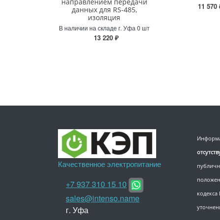
направлением передачи
11 570 
данных для RS-485,
изоляция
В наличии на складе г. Уфа 0 шт
13 220 ₽
Информа
отсутст
Качественное электропитание
публичн
положен
+7 937 310 15 10
кодекса
sales@intenso.name
уточнен
г. Уфа