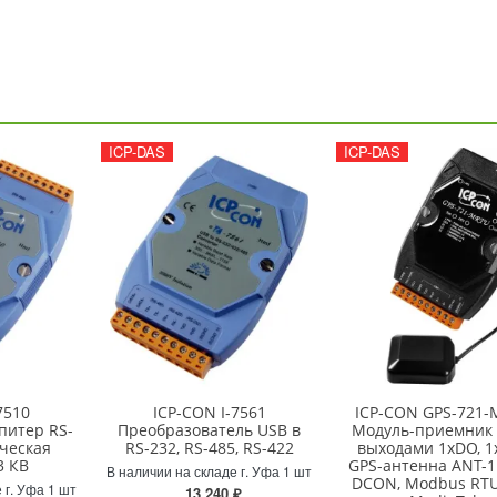
ICP-DAS
ICP-DAS
7510
ICP-CON I-7561
ICP-CON GPS-721
питер RS-
Преобразователь USB в
Модуль-приемник 
ческая
RS-232, RS-485, RS-422
выходами 1xDO, 1
3 КВ
GPS-антенна ANT-1
В наличии на складе г. Уфа 1 шт
DCON, Modbus RTU
 г. Уфа 1 шт
13 240 ₽