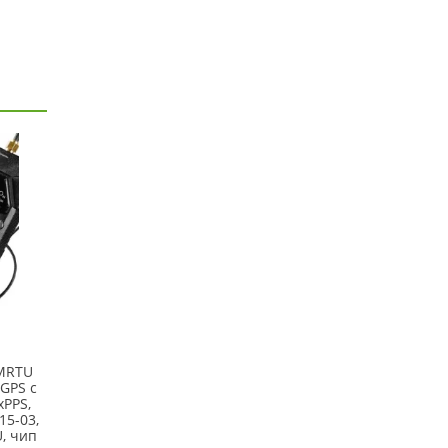
-MRTU
GPS с
xPPS,
15-03,
, чип