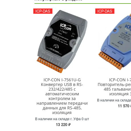
ICP-DAS
ICP-DAS
ICP-CON I-7561U-G
ICP-CON I-
Конвертер USB в RS-
Повторитель-ре
232/422/485 с
485 гальвани
автоматическим
изоляция 
контролем за
В наличии на складе
направлением передачи
11 570 
данных для RS-485,
изоляция
В наличии на складе г. Уфа 0 шт
13 220 ₽