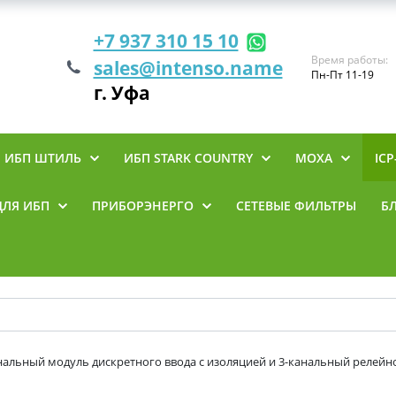
+7 937 310 15 10
Время работы:
sales@intenso.name
Пн-Пт 11-19
г. Уфа
ИБП ШТИЛЬ
ИБП STARK COUNTRY
MOXA
ICP
ДЛЯ ИБП
ПРИБОРЭНЕРГО
СЕТЕВЫЕ ФИЛЬТРЫ
Б
анальный модуль дискретного ввода с изоляцией и 3-канальный релейн