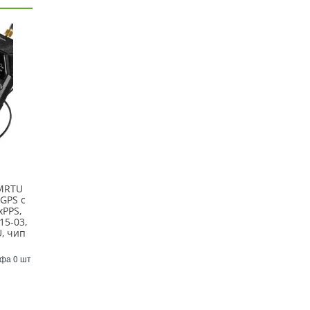
-MRTU
GPS с
xPPS,
15-03,
, чип
Уфа 0 шт