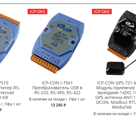
ICP-DAS
ICP-DAS
7510
ICP-CON I-7561
ICP-CON GPS-721
питер RS-
Преобразователь USB в
Модуль-приемник 
ческая
RS-232, RS-485, RS-422
выходами 1xDO, 1
3 КВ
GPS-антенна ANT-1
В наличии на складе г. Уфа 1 шт
DCON, Modbus RTU
 г. Уфа 1 шт
13 240 ₽
MediaTek
₽
В наличии на складе г. 