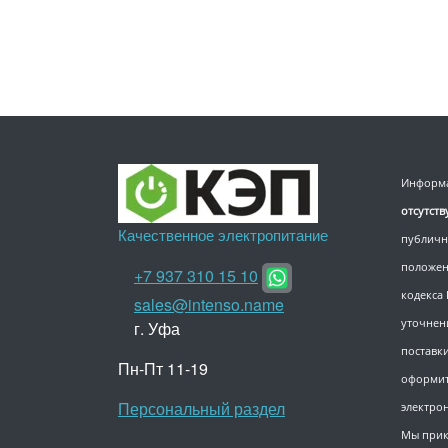
Информа
отсутст
Качественное электропитание
публичн
положен
+7 937 310 15 10
кодекса
sales@intenso.name
уточнен
г. Уфа
поставки
Пн-Пт 11-19
оформит
Персональный раздел
электро
Мы прик