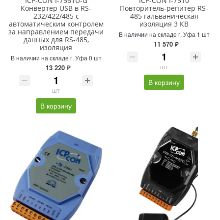
ICP-CON I-7561U-G
ICP-CON I-7510
Конвертер USB в RS-
Повторитель-репитер RS-
232/422/485 с
485 гальваническая
автоматическим контролем
изоляция 3 КВ
за направлением передачи
В наличии на складе г. Уфа 1 шт
данных для RS-485,
11 570 ₽
изоляция
В наличии на складе г. Уфа 0 шт
шт
13 220 ₽
В корзину
шт
В корзину