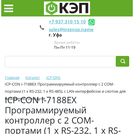
+7 937 310 15 10
sales@intenso.name
г. Уфа
Время работы:
Пн-Пт 11-19
Главная
Каталог
ICP-DAS
ICP-CON I-7188EX Программируемый контроллер с 2 COM-
портами (1 x RS-232, 1 x RS-485), c LAN-интерфейсом и слотом для
ICP-CON I-7188EX
мезонинного модуля
Программируемый
контроллер с 2 COM-
портами (1 x RS-232, 1 x RS-