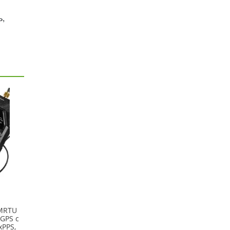
ь,
-MRTU
GPS с
xPPS,