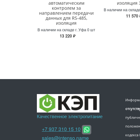
автоматическим
изоляция 
контролем за
В наличии на складе
направлением передачи
11 570 
данных для RS-485,
изоляция
В наличии на складе г. Уфа 0 шт
13 220 ₽
Информа
отсутст
Качественное электропитание
публичн
положен
+7 937 310 15 10
кодекса
sales@intenso.name