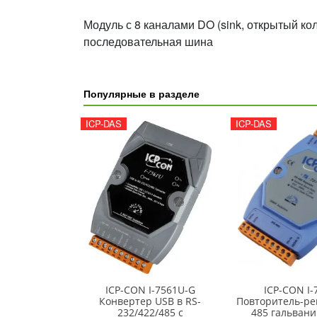
Модуль с 8 каналами DO (sink, открытый кол
последовательная шина
Популярные в разделе
ICP-DAS
ICP-DAS
ICP-CON I-7561U-G
ICP-CON I-
Конвертер USB в RS-
Повторитель-ре
232/422/485 с
485 гальвани