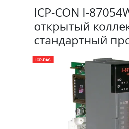
ICP-CON I-87054W
открытый коллект
стандартный пр
ICP-DAS