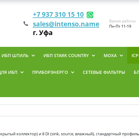
+7 937 310 15 10
Время работы:
sales@intenso.name
Пн-Пт 11-19
г. Уфа
ИБП ШТИЛЬ
ИБП STARK COUNTRY
MOXA
ICP
ДЛЯ ИБП
ПРИБОРЭНЕРГО
СЕТЕВЫЕ ФИЛЬТРЫ
Б
ткрытый коллектор) и 8 DI (sink, source, влажный), стандартный профи