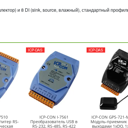
лектор) и 8 DI (sink, source, влажный), стандартный профил
ICP-DAS
ICP-DAS
7510
ICP-CON I-7561
ICP-CON GPS-721
питер RS-
Преобразователь USB в
Модуль-приемник 
ческая
RS-232, RS-485, RS-422
выходами 1xDO, 1