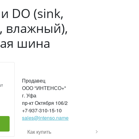
и DO (sink,
e, влажный),
ная шина
Продавец
шт
ООО "ИНТЕНСО+"
г. Уфа
пр-кт Октября 106/2
+7-937-310-15-10
sales@intenso.name
Как купить