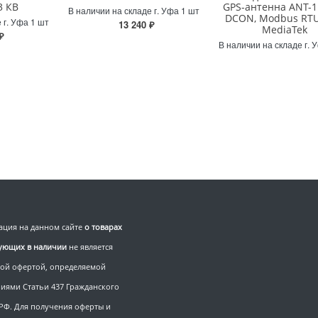
3 КВ
GPS-антенна ANT-1
В наличии на складе г. Уфа 1 шт
DCON, Modbus RTU
 г. Уфа 1 шт
13 240 ₽
MediaTek
₽
В наличии на складе г. 
ция на данном сайте
о товарах
вующих в наличии
не является
ой офертой, определяемой
иями Статьи 437 Гражданского
 РФ. Для получения оферты и