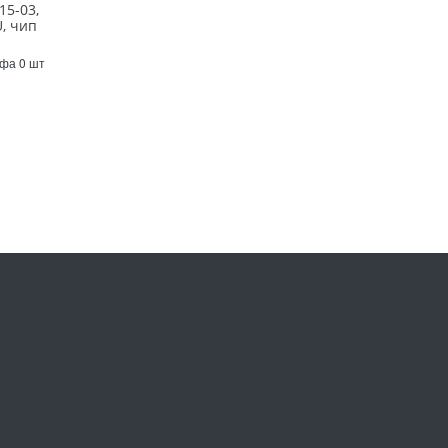
15-03,
, чип
Уфа 0 шт