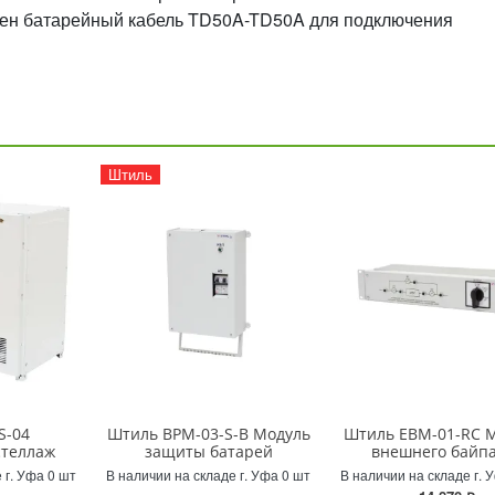
рен батарейный кабель TD50A-TD50A для подключения
Штиль
S-04
Штиль BPM-03-S-B Модуль
Штиль EBM-01-RC 
стеллаж
защиты батарей
внешнего байп
 г. Уфа 0 шт
В наличии на складе г. Уфа 0 шт
В наличии на складе г. 