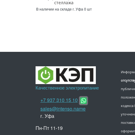
стеллажа
В наличии на складе г. Уфа 0 шт
Информа
отсутст
Качественное электропитание
публичн
положен
+7 937 310 15 10
кодекса
sales@intenso.name
уточнен
г. Уфа
поставки
Пн-Пт 11-19
оформит