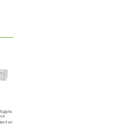
Модуль
аса
Уфа 0 шт