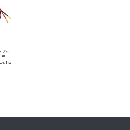
2-2х6
ель
Уфа 1 шт