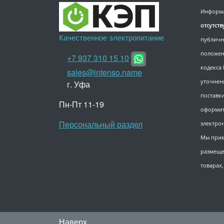
Информа
отсутст
Качественное электропитание
публичн
положен
+7 937 310 15 10
кодекса
sales@intenso.name
уточнен
г. Уфа
поставки
Пн-Пт 11-19
оформит
Персональный раздел
электро
Мы прик
размеще
товарах
Наверх