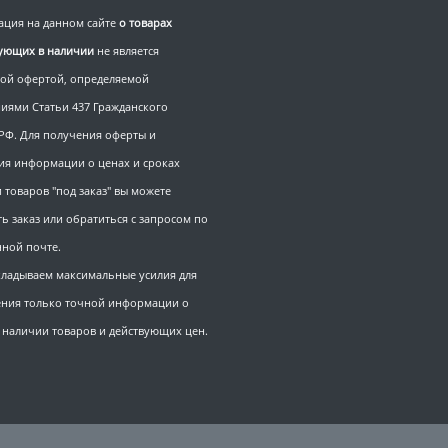
ция на данном сайте
о товарах
вующих в наличии
не является
ой офертой, определяемой
иями Статьи 437 Гражданского
 РФ. Для получения оферты и
ия информации о ценах и сроках
 товаров "под заказ" вы можете
ь заказ или обратиться с запросом по
нной почте.
ладываем максимальные усилия для
ния только точной информации о
, наличии товаров и действующих цен.