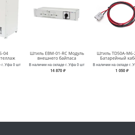
S-04
Штиль EBM-01-RC Модуль
Штиль TD50А-М6-
стеллаж
внешнего байпаса
Батарейный каб
 г. Уфа 0 шт
В наличии на складе г. Уфа 0 шт
В наличии на складе г. 
14 870 ₽
1 050 ₽